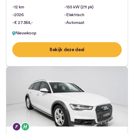
12 km
155 kW (211 pk)
2026
Elektrisch
€ 27.384,-
Automaat
Nieuwkoop
Bekijk deze deal