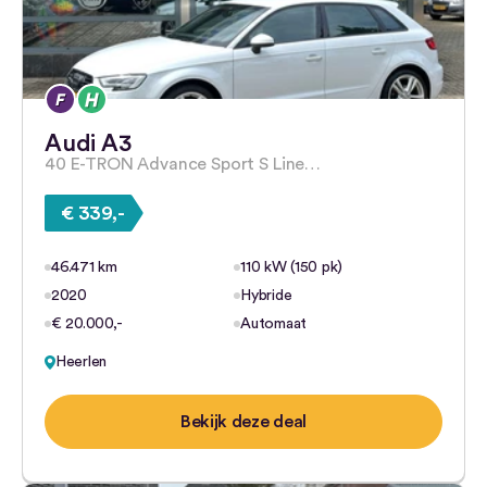
Audi A3
40 E-TRON Advance Sport S Line…
€ 339,-
46.471 km
110 kW (150 pk)
2020
Hybride
€ 20.000,-
Automaat
Heerlen
Bekijk deze deal