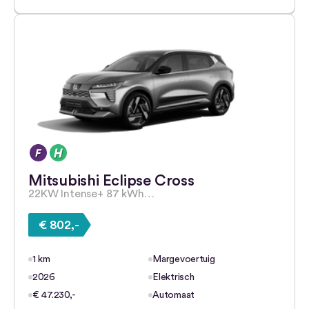
Mitsubishi Eclipse Cross
22KW Intense+ 87 kWh…
€ 802,-
1 km
Margevoertuig
2026
Elektrisch
€ 47.230,-
Automaat