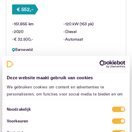
€ 552,-
161.866 km
120 kW (163 pk)
2020
Diesel
€ 32.500,-
Automaat
Barneveld
Bekijk deze deal
Deze website maakt gebruik van cookies
We gebruiken cookies om content en advertenties te
personaliseren, om functies voor social media te bieden en om
ons websiteverkeer te analyseren. Ook delen we informatie over
Toestemmingsselectie
uw gebruik van onze site met onze partners voor social media,
Noodzakelijk
adverteren en analyse. Deze partners kunnen deze gegevens
Voorkeuren
combineren met andere informatie die u aan ze heeft verstrekt
of die ze hebben verzameld op basis van uw gebruik van hun