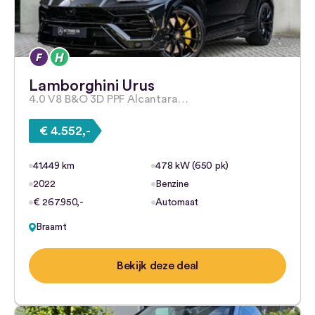
Lamborghini Urus
4.0 V8 B&O 3D PPF Alcantara…
€ 4.552,-
41.449 km
478 kW (650 pk)
2022
Benzine
€ 267.950,-
Automaat
Braamt
Bekijk deze deal