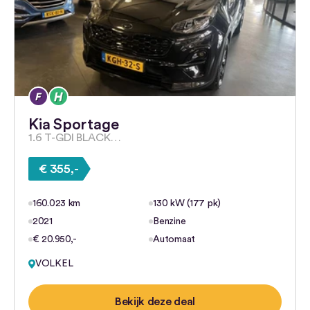
Kia Sportage
1.6 T-GDI BLACK…
€ 355,-
160.023 km
130 kW (177 pk)
2021
Benzine
€ 20.950,-
Automaat
VOLKEL
Bekijk deze deal