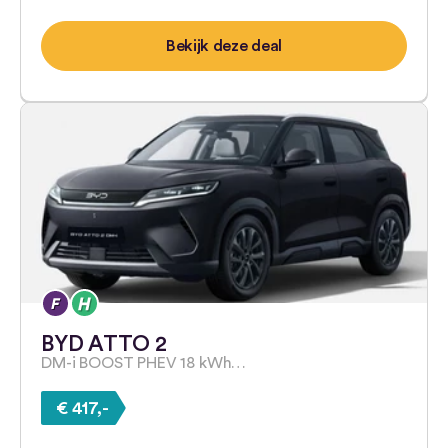
Bekijk deze deal
BYD ATTO 2
DM-i BOOST PHEV 18 kWh…
€ 417,-