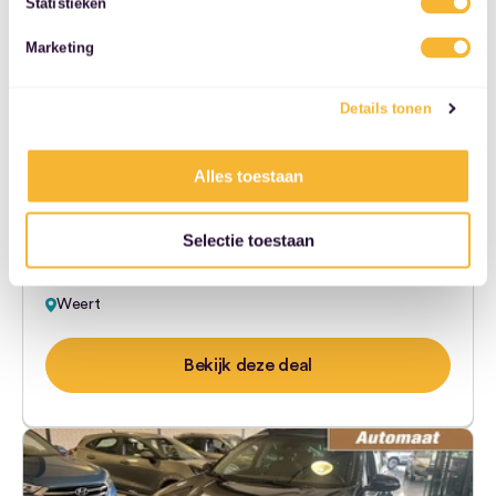
Statistieken
services.
Marketing
Ford Kuga
2.5 PHEV ST-Line X ACC l HUD l…
Details tonen
€ 355,-
Alles toestaan
95.400 km
165 kW (224 pk)
2020
Hybride
Selectie toestaan
€ 20.899,-
Automaat
Weert
Bekijk deze deal