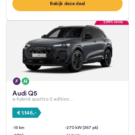
Bekijk deze deal
Audi Q5
e-hybrid quattro S edition…
€ 1.146,-
15 km
270 kW (367 pk)