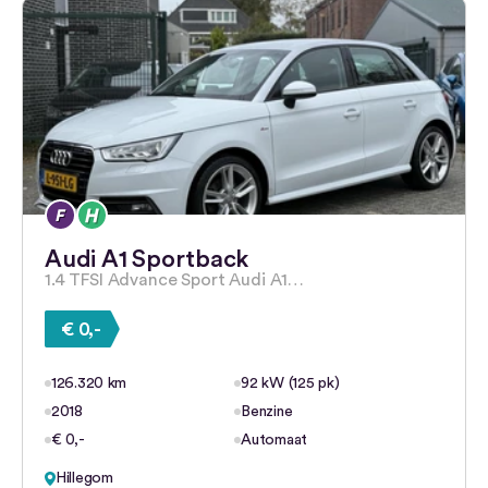
Audi A1 Sportback
1.4 TFSI Advance Sport Audi A1…
€ 0,-
126.320 km
92 kW (125 pk)
2018
Benzine
€ 0,-
Automaat
Hillegom