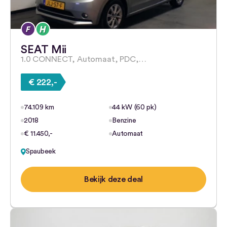
SEAT Mii
1.0 CONNECT, Automaat, PDC,…
€ 222,-
74.109 km
44 kW (60 pk)
2018
Benzine
€ 11.450,-
Automaat
Spaubeek
Bekijk deze deal