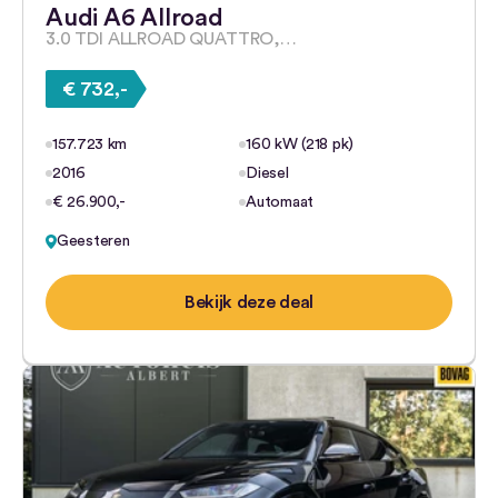
Audi A6 Allroad
3.0 TDI ALLROAD QUATTRO,…
€ 732,-
157.723 km
160 kW (218 pk)
2016
Diesel
€ 26.900,-
Automaat
Geesteren
Bekijk deze deal