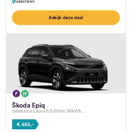
Geesteren
Bekijk deze deal
Škoda Epiq
Selection Launch Edition 56kWh…
€ 465,-