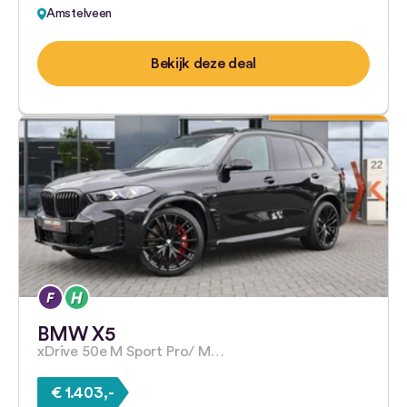
Amstelveen
Bekijk deze deal
BMW X5
xDrive 50e M Sport Pro/ M…
€ 1.403,-