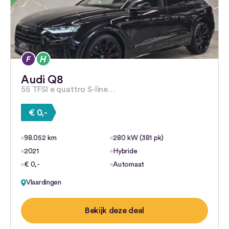
Audi Q8
55 TFSI e quattro S-line…
€ 0,-
98.052 km
280 kW (381 pk)
2021
Hybride
€ 0,-
Automaat
Vlaardingen
Bekijk deze deal