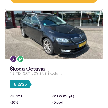
Škoda Octavia
1.6 TDI GRT JOY BNS Škoda…
€ 272,-
110.511 km
81 kW (110 pk)
2016
Diesel