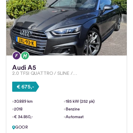
Audi A5
2.0 TFSI QUATTRO / SLINE /…
€ 675,-
30.889 km
185 kW (252 pk)
2018
Benzine
€ 34.850,-
Automaat
GOOR