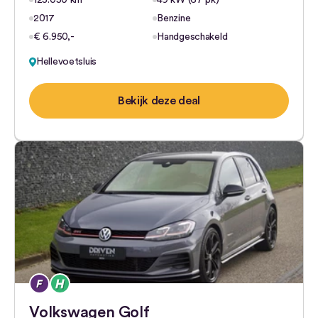
125.050 km
49 kW (67 pk)
2017
Benzine
€ 6.950,-
Handgeschakeld
Hellevoetsluis
Bekijk deze deal
Volkswagen Golf