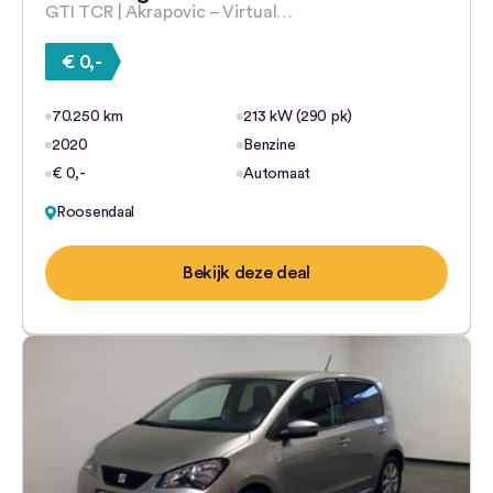
GTI TCR | Akrapovic – Virtual…
€ 0,-
70.250 km
213 kW (290 pk)
2020
Benzine
€ 0,-
Automaat
Roosendaal
Bekijk deze deal