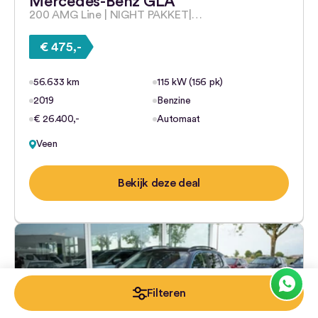
Mercedes-Benz GLA
200 AMG Line | NIGHT PAKKET|…
€ 475,-
56.633 km
115 kW (156 pk)
2019
Benzine
€ 26.400,-
Automaat
Veen
Bekijk deze deal
Filteren