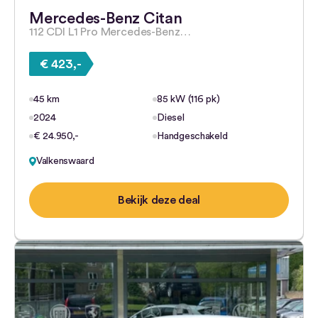
Mercedes-Benz Citan
112 CDI L1 Pro Mercedes-Benz…
€ 423,-
45 km
85 kW (116 pk)
2024
Diesel
€ 24.950,-
Handgeschakeld
Valkenswaard
Bekijk deze deal