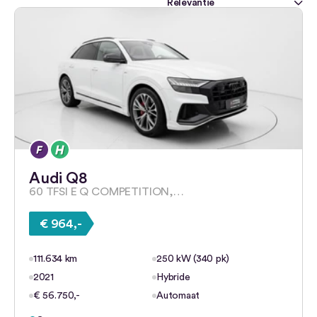
Audi Q8
60 TFSI E Q COMPETITION,…
€ 964,-
111.634 km
250 kW (340 pk)
2021
Hybride
€ 56.750,-
Automaat