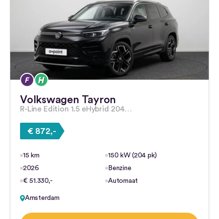
Volkswagen Tayron
R-Line Edition 1.5 eHybrid 204…
€ 872,-
15 km
150 kW (204 pk)
2026
Benzine
€ 51.330,-
Automaat
Amsterdam