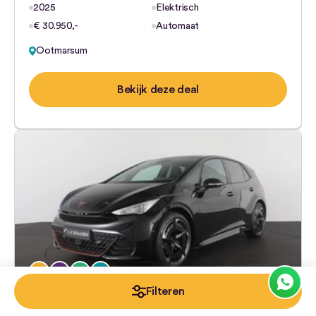
2025
Elektrisch
€ 30.950,-
Automaat
Ootmarsum
Bekijk deze deal
Filteren
CUPRA Born
Business 82 kWh CUPRA Born…