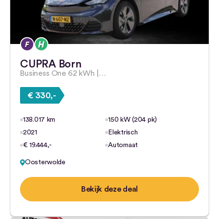
CUPRA Born
Business One 62 kWh |…
€ 330,-
138.017 km
150 kW (204 pk)
2021
Elektrisch
€ 19.444,-
Automaat
Oosterwolde
Bekijk deze deal