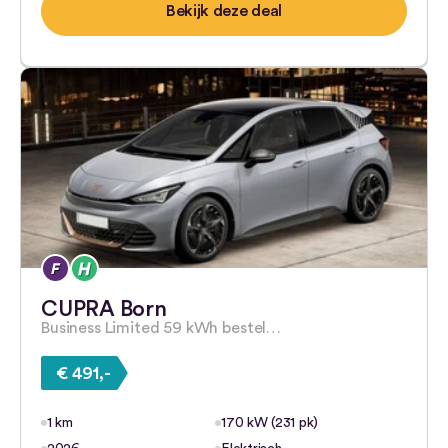
Bekijk deze deal
CUPRA Born
Business Limited 59 kWh bestel…
€ 491,-
1 km
170 kW (231 pk)