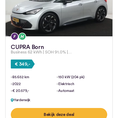
CUPRA Born
Business 62 kWh | SOH 91.0% |…
€ 349,-
85.652 km
150 kW (204 pk)
2022
Elektrisch
€ 20.579,-
Automaat
Harderwijk
Bekijk deze deal