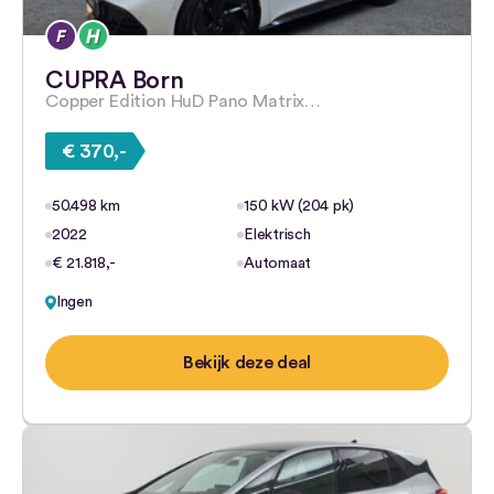
CUPRA Born
Copper Edition HuD Pano Matrix…
€ 370,-
50.498 km
150 kW (204 pk)
2022
Elektrisch
€ 21.818,-
Automaat
Ingen
Bekijk deze deal