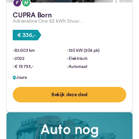
CUPRA Born
Adrenaline One 62 kWh Stuur…
€ 336,-
82.603 km
150 kW (204 pk)
2022
Elektrisch
€ 19.793,-
Automaat
Joure
Bekijk deze deal