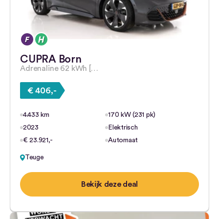
CUPRA Born
Adrenaline 62 kWh […
€ 406,-
4.433 km
170 kW (231 pk)
2023
Elektrisch
€ 23.921,-
Automaat
Teuge
Bekijk deze deal