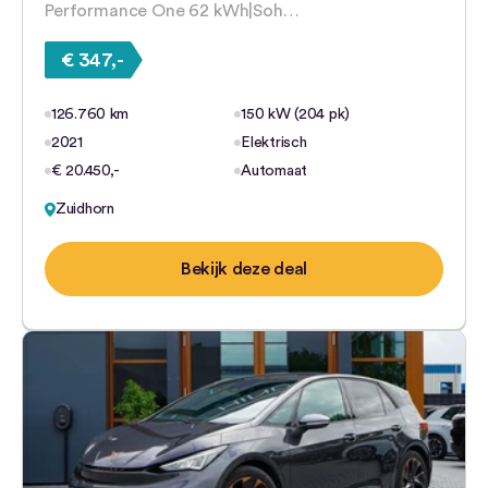
Performance One 62 kWh|Soh…
€ 347,-
126.760 km
150 kW (204 pk)
2021
Elektrisch
€ 20.450,-
Automaat
Zuidhorn
Bekijk deze deal