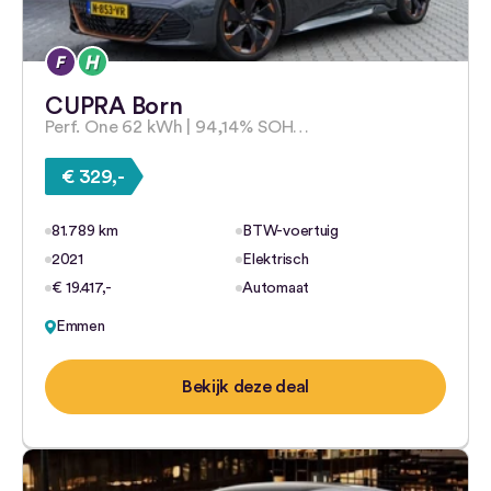
CUPRA Born
Perf. One 62 kWh | 94,14% SOH…
€ 329,-
81.789 km
BTW-voertuig
2021
Elektrisch
€ 19.417,-
Automaat
Emmen
Bekijk deze deal