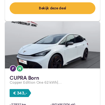
Bekijk deze deal
CUPRA Born
Copper Edition One 62 kWh|…
€ 343,-
77.837 km
150 kW (204 pk)