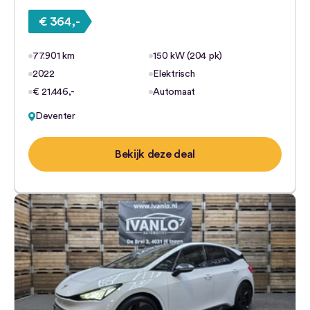
€ 364,-
77.901 km
150 kW (204 pk)
2022
Elektrisch
€ 21.446,-
Automaat
Deventer
Bekijk deze deal