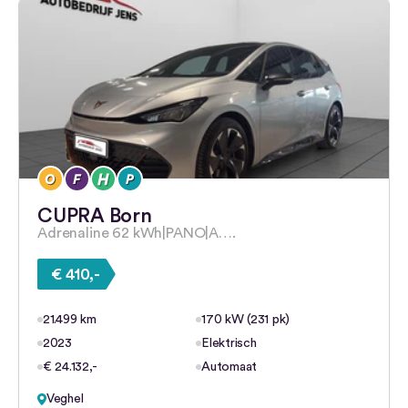
CUPRA Born
Adrenaline 62 kWh|PANO|A….
€ 410,-
21.499 km
170 kW (231 pk)
2023
Elektrisch
€ 24.132,-
Automaat
Veghel