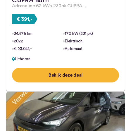
CUPRA Born
Adrenaline 62 kWh 230pk CUPRA…
€ 391,-
34.476 km
170 kW (231 pk)
2022
Elektrisch
€ 23.041,-
Automaat
Uithoorn
Bekijk deze deal