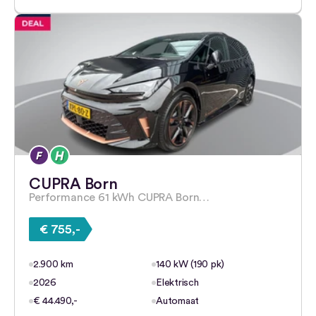
CUPRA Born
Performance 61 kWh CUPRA Born…
€ 755,-
2.900 km
140 kW (190 pk)
2026
Elektrisch
€ 44.490,-
Automaat