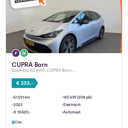
CUPRA Born
Business 62 kWh CUPRA Born…
€ 333,-
61.591 km
150 kW (204 pk)
2022
Elektrisch
€ 19.620,-
Automaat
Oss