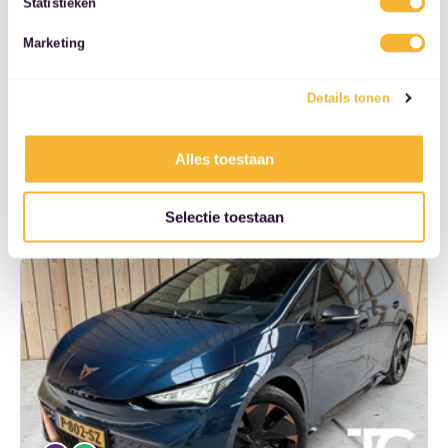
Statistieken
€ 440,-
services.
Marketing
14.153 km
BTW-voertuig
2023
Elektrisch
Details tonen
€ 25.900,-
Automaat
Groningen
Alles toestaan
Bekijk deze deal
Selectie toestaan