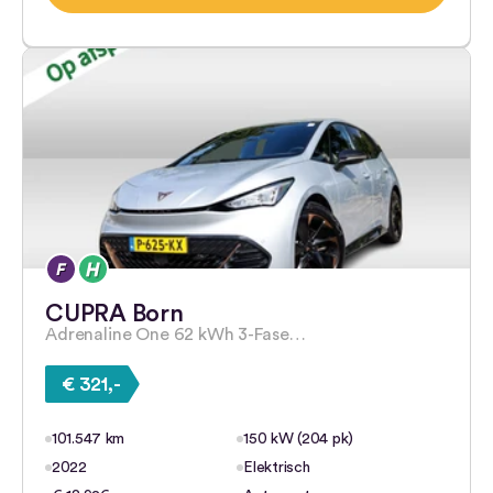
CUPRA Born
Adrenaline One 62 kWh 3-Fase…
€ 321,-
101.547 km
150 kW (204 pk)
2022
Elektrisch