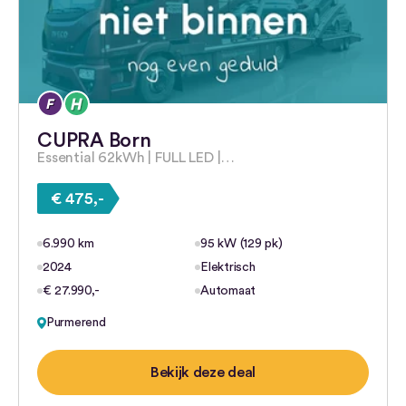
CUPRA Born
Essential 62kWh | FULL LED |…
€ 475,-
6.990 km
95 kW (129 pk)
2024
Elektrisch
€ 27.990,-
Automaat
Purmerend
Bekijk deze deal