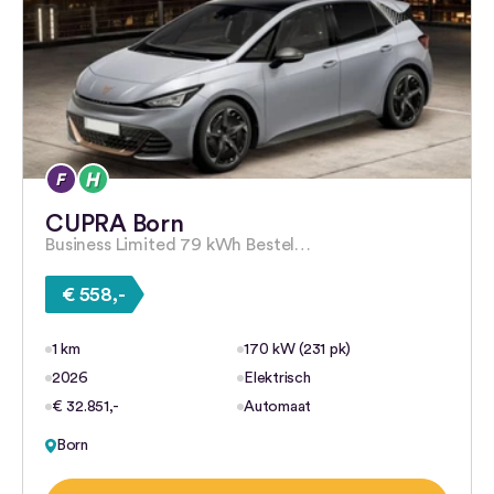
CUPRA Born
Business Limited 79 kWh Bestel…
€ 558,-
1 km
170 kW (231 pk)
2026
Elektrisch
€ 32.851,-
Automaat
Born