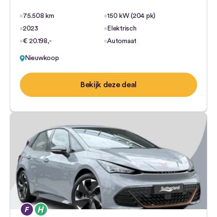
75.508 km
150 kW (204 pk)
2023
Elektrisch
€ 20.198,-
Automaat
Nieuwkoop
Bekijk deze deal