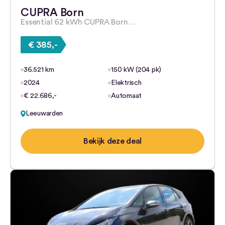
CUPRA Born
Essential 62 kWh CUPRA Born…
€ 385,-
36.521 km
150 kW (204 pk)
2024
Elektrisch
€ 22.686,-
Automaat
Leeuwarden
Bekijk deze deal